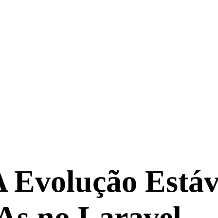
 A Evolução Está
As no Laravel