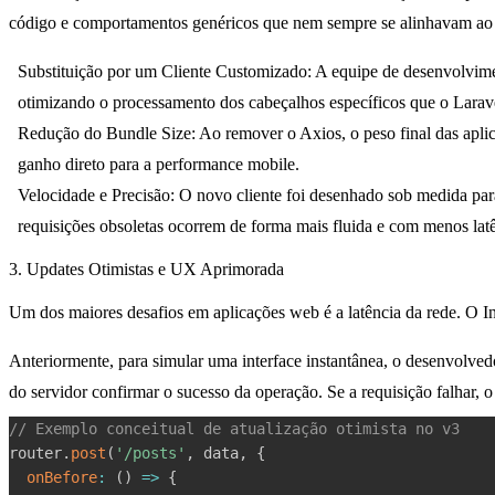
código e comportamentos genéricos que nem sempre se alinhavam ao pr
Substituição por um Cliente Customizado:
A equipe de desenvolvimen
otimizando o processamento dos cabeçalhos específicos que o Laravel 
Redução do Bundle Size:
Ao remover o Axios, o peso final das apli
ganho direto para a performance mobile.
Velocidade e Precisão:
O novo cliente foi desenhado sob medida para 
requisições obsoletas ocorrem de forma mais fluida e com menos lat
3. Updates Otimistas e UX Aprimorada
Um dos maiores desafios em aplicações web é a latência da rede. O I
Anteriormente, para simular uma interface instantânea, o desenvolvedo
do servidor confirmar o sucesso da operação. Se a requisição falhar, 
// Exemplo conceitual de atualização otimista no v3
router
.
post
(
'/posts'
,
 data
,
{
onBefore
:
(
)
=>
{