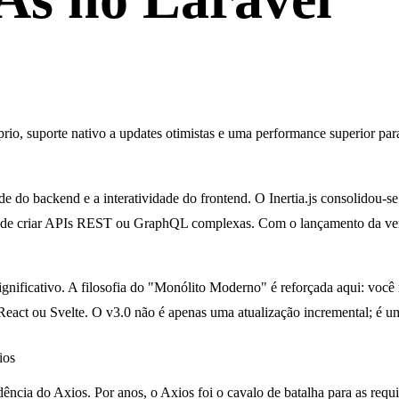
prio, suporte nativo a updates otimistas e uma performance superior p
de do backend e a interatividade do frontend. O
Inertia.js
consolidou-se 
ade de criar APIs REST ou GraphQL complexas. Com o lançamento da
ve
gnificativo. A filosofia do "Monólito Moderno" é reforçada aqui: você
eact ou Svelte. O v3.0 não é apenas uma atualização incremental; é um 
ios
ência do Axios
. Por anos, o Axios foi o cavalo de batalha para as req