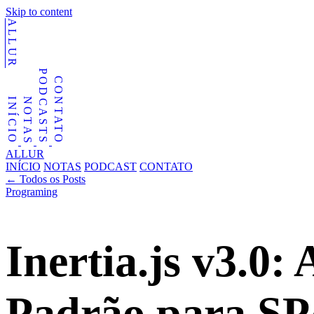
Skip to content
ALLUR
PODCASTS
CONTATO
NOTAS
INÍCIO
ALLUR
INÍCIO
NOTAS
PODCAST
CONTATO
←
Todos os Posts
Programing
Inertia.js v3.0:
Padrão para SP