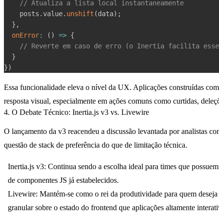
// Atualiza a lista local instantaneamente
    posts
.
value
.
unshift
(
data
)
;
}
,
onError
:
(
)
=>
{
// Reverte em caso de erro (o Inertia facilita esse
}
}
)
Essa funcionalidade eleva o nível da UX. Aplicações construídas com
resposta visual, especialmente em ações comuns como curtidas, deleç
4. O Debate Técnico: Inertia.js v3 vs. Livewire
O lançamento da v3 reacendeu a discussão levantada por analistas co
questão de stack de preferência do que de limitação técnica.
Inertia.js v3:
Continua sendo a escolha ideal para times que possuem 
de componentes JS já estabelecidos.
Livewire:
Mantém-se como o rei da produtividade para quem deseja 
granular sobre o estado do frontend que aplicações altamente interat