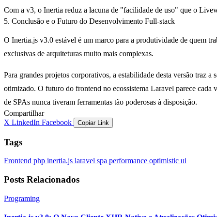
Com a v3, o Inertia reduz a lacuna de "facilidade de uso" que o Live
5. Conclusão e o Futuro do Desenvolvimento Full-stack
O Inertia.js v3.0 estável é um marco para a produtividade de quem tr
exclusivas de arquiteturas muito mais complexas.
Para grandes projetos corporativos, a estabilidade desta versão traz
otimizado. O futuro do frontend no ecossistema Laravel parece cada 
de SPAs nunca tiveram ferramentas tão poderosas à disposição.
Compartilhar
X
LinkedIn
Facebook
Copiar Link
Tags
Frontend
php
inertia.js
laravel
spa
performance
optimistic ui
Posts Relacionados
Programing