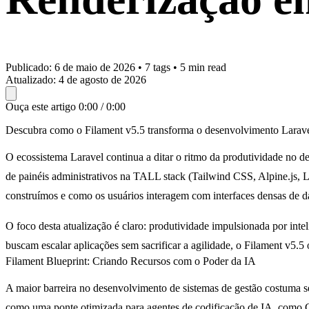
Publicado:
6 de maio de 2026
•
7 tags
•
5 min read
Atualizado:
4 de agosto de 2026
Ouça este artigo
0:00 / 0:00
Descubra como o Filament v5.5 transforma o desenvolvimento Laravel c
O ecossistema Laravel continua a ditar o ritmo da produtividade no 
de painéis administrativos na TALL stack (Tailwind CSS, Alpine.js, L
construímos e como os usuários interagem com interfaces densas de d
O foco desta atualização é claro: produtividade impulsionada por intel
buscam escalar aplicações sem sacrificar a agilidade, o Filament v5.5 o
Filament Blueprint: Criando Recursos com o Poder da IA
A maior barreira no desenvolvimento de sistemas de gestão costuma se
como uma ponte otimizada para agentes de codificação de IA, como 