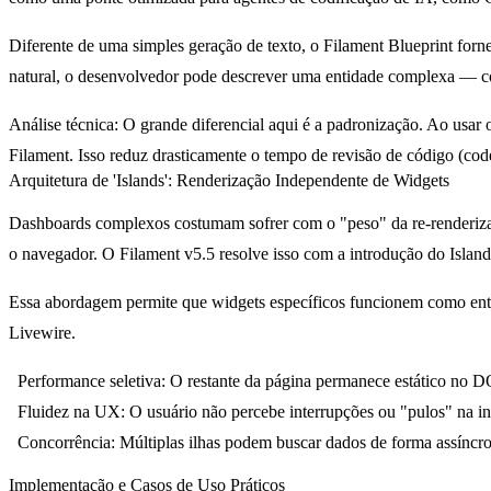
Diferente de uma simples geração de texto, o Filament Blueprint for
natural, o desenvolvedor pode descrever uma entidade complexa — co
Análise técnica:
O grande diferencial aqui é a padronização. Ao usar 
Filament. Isso reduz drasticamente o tempo de revisão de código (cod
Arquitetura de 'Islands': Renderização Independente de Widgets
Dashboards complexos costumam sofrer com o "peso" da re-renderizaç
o navegador. O Filament v5.5 resolve isso com a introdução do
Islan
Essa abordagem permite que widgets específicos funcionem como entid
Livewire.
Performance seletiva:
O restante da página permanece estático no
Fluidez na UX:
O usuário não percebe interrupções ou "pulos" na i
Concorrência:
Múltiplas ilhas podem buscar dados de forma assíncr
Implementação e Casos de Uso Práticos