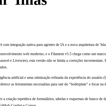
om integração nativa para agentes de IA e a nova arquitetura de 'Isla
desenvolvimento web moderno, e o Filament v5.5 chega como um marco n
aravel e Livewire), esta versão não se limita a correções incrementais
ados.
igência artificial e uma otimização refinada da experiência do usuário 
ferece as ferramentas necessárias para sair do "boilerplate" e focar na 
r a criação repetitiva de formulários, tabelas e esquemas de banco de 
GitHub Copilot e Cursor.