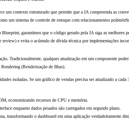
nece um contexto estruturado que permite que a IA compreenda as conv
mo um sistema de controle de estoque com relacionamentos polimórfic
o Blueprint, garantimos que o código gerado pela IA siga as melhores 
e review) e evita o acúmulo de dívida técnica por implementações incon
ão. Tradicionalmente, qualquer atualização em um componente poderia
d Rendering
(Renderização de Ilhas).
ades isoladas. Se um gráfico de vendas precisa ser atualizado a cada 
 DOM, economizando recursos de CPU e memória.
nterface enquanto dados pesados são carregados em segundo plano.
ona, transformando o dashboard em uma aplicação verdadeiramente din