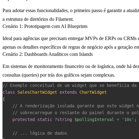
Para adotar essas funcionalidades, o primeiro passo é garantir a atua
a estrutura de diretórios do Filament.
Cenário 1: Prototipagem com AI Blueprints
Ideal para agências que precisam entregar MVPs de ERPs ou CRMs em 
apenas os detalhes específicos de regras de negócio após a geração est
Cenário 2: Dashboards Analíticos com Islands
Em sistemas de monitoramento financeiro ou de logística, onde há d
consultas (queries) por trás dos gráficos sejam complexas.
// Exemplo conceitual de um widget que se beneficia da
class
SalesChartWidget
extends
ChartWidget
{
// A renderização isolada garante que este widget n
// sobrecarregue o restante do painel durante o pol
protected
static
?
string
$pollingInterval
=
'10s'
;
// ... lógica de dados