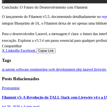
}
Conclusão: O Futuro do Desenvolvimento com Filament
O lançamento do Filament v5.5, documentado detalhadamente no
rep
integrar Blueprints de IA, o Filament deixa de ser apenas uma biblio
Para o desenvolvedor Laravel, a mensagem é clara: o futuro das interf
execução. Explorar a v5.5 é um passo essencial para qualquer profis
Compartilhar
X
LinkedIn
Facebook
Copiar Link
Tags
ai agents
software engineering
web development
php
laravel
livewire
Posts Relacionados
Programing
Filament v5: A Revolução do TALL Stack com Livewire v4 e a I
jul 30, 2026
•
4 min read