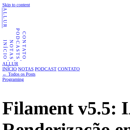
Skip to content
ALLUR
PODCASTS
CONTATO
NOTAS
INÍCIO
ALLUR
INÍCIO
NOTAS
PODCAST
CONTATO
←
Todos os Posts
Programing
Filament v5.5: 
Renderização em